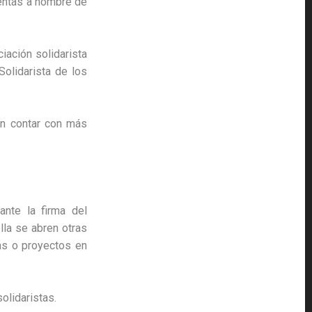
uentas a hombre de
iación solidarista
Solidarista de los
ión contar con más
ante la firma del
lla se abren otras
sas o proyectos en
olidaristas.