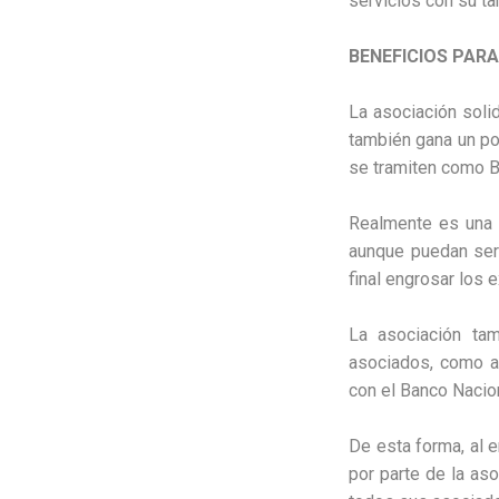
servicios con su ta
BENEFICIOS PARA
La asociación soli
también gana un por
se tramiten como B
Realmente es una 
aunque puedan ser 
final engrosar los
La asociación tam
asociados, como ah
con el Banco Nacio
De esta forma, al en
por parte de la as