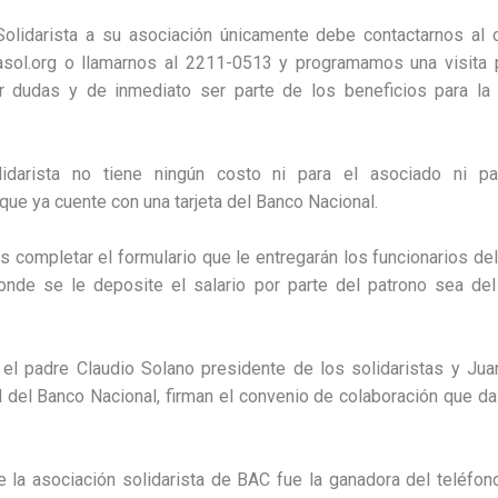
Solidarista a su asociación únicamente debe contactarnos al c
sol.org o llamarnos al 2211-0513 y programamos una visita p
rar dudas y de inmediato ser parte de los beneficios para la
idarista no tiene ningún costo ni para el asociado ni par
que ya cuente con una tarjeta del Banco Nacional.
es completar el formulario que le entregarán los funcionarios de
onde se le deposite el salario por parte del patrono sea del
l padre Claudio Solano presidente de los solidaristas y Juan
del Banco Nacional, firman el convenio de colaboración que da o
 la asociación solidarista de BAC fue la ganadora del teléfon