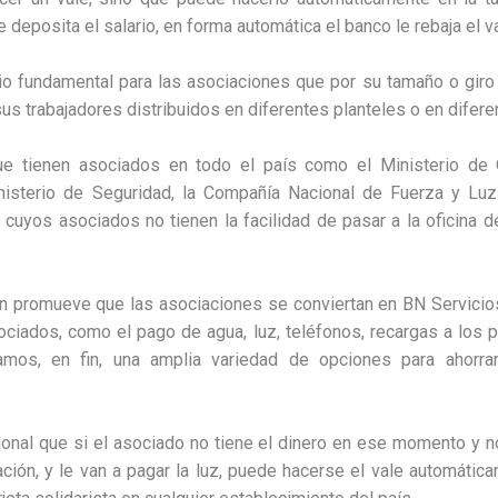
e deposita el salario, en forma automática el banco le rebaja el va
io fundamental para las asociaciones que por su tamaño o giro
us trabajadores distribuidos en diferentes planteles o en difere
ue tienen asociados en todo el país como el Ministerio de
inisterio de Seguridad, la Compañía Nacional de Fuerza y Luz
, cuyos asociados no tienen la facilidad de pasar a la oficina d
.
n promueve que las asociaciones se conviertan en BN Servicio
ociados, como el pago de agua, luz, teléfonos, recargas a los
amos, en fin, una amplia variedad de opciones para ahorra
cional que si el asociado no tiene el dinero en ese momento y n
ación, y le van a pagar la luz, puede hacerse el vale automátic